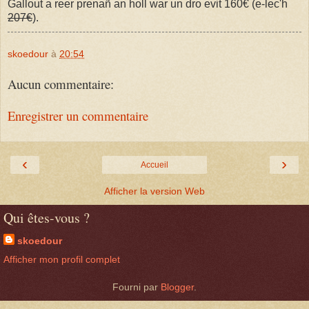
Gallout a reer prenañ an holl war un dro evit 160€ (e-lec'h
207€
).
skoedour
à
20:54
Aucun commentaire:
Enregistrer un commentaire
‹
›
Accueil
Afficher la version Web
Qui êtes-vous ?
skoedour
Afficher mon profil complet
Fourni par
Blogger
.