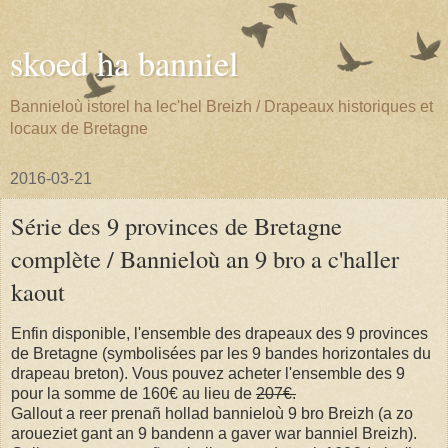
skoed ha banniel
Bannieloù istorel ha lec'hel Breizh / Drapeaux historiques et
locaux de Bretagne
2016-03-21
Série des 9 provinces de Bretagne
complète / Bannieloù an 9 bro a c'haller
kaout
Enfin disponible, l'ensemble des drapeaux des 9 provinces
de Bretagne (symbolisées par les 9 bandes horizontales du
drapeau breton). Vous pouvez acheter l'ensemble des 9
pour la somme de 160€ au lieu de
207€.
Gallout a reer prenañ hollad bannieloù 9 bro Breizh (a zo
aroueziet gant an 9 bandenn a gaver war banniel Breizh).